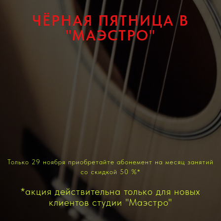
ЧЁРНАЯ ПЯТНИЦА В
"МАЭСТРО"
Только 29 ноября приобретайте абонемент на месяц занятий
со скидкой 50 %*
*акция действительна только для новых
клиентов студии "Маэстро"